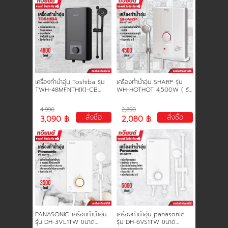
การชำระเงิน
ขั้นตอนการสั่งซื้อ
คณะกรรมการบริหาร
เครื่องทำน้ำอุ่น Toshiba รุ่น
เครื่องทำน้ำอุ่น SHARP รุ่น
TWH-48MFNTH(K)-CB
WH-HOTHOT 4,500W ( รับ
ขนาด 4800 วัตต์ หม้อต้ม
ประกันนาน 5 ปี )
ทองแดง รับประกัน 5 ปี
การคืนเงินและคืนสินค้า
4,990
2,890
สั่งซื้อ
สั่งซื้อ
3,090 ฿
2,080 ฿
ทวียนต์ 53 สาขา
ผลงานของเรา
สมัครงาน
PANASONIC เครื่องทำน้ำอุ่น
เครื่องทำน้ำอุ่น panasonic
รุ่น DH-3VL1TW ขนาด
รุ่น DH-6VS1TW ขนาด