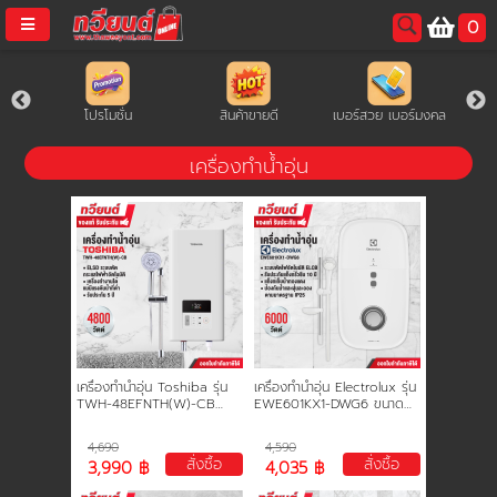
0
username
ิเจอร์
โปรโมชั่น
สินค้าขายดี
เบอร์สวย เบอร์มงคล
password
เครื่องทำน้ำอุ่น
LOGIN
สมัครสมาชิค
ลืมรหัสผ่าน?
การซื้อของฉัน
เครื่องทำน้ำอุ่น Toshiba รุ่น
เครื่องทำน้ำอุ่น Electrolux รุ่น
🔥โปรโมชัน🔥
TWH-48EFNTH(W)-CB
EWE601KX1-DWG6 ขนาด
กำลังไฟฟ้า 4800 วัตต์ รับ
6000 วัตต์ รับประกันหม้อต้ม
ประกันสินค้า 2 ปี รับประกันชุด
5 ปี
4,690
4,590
ทำความร้อน 5 ปี
สั่งซื้อ
สั่งซื้อ
3,990 ฿
4,035 ฿
แคตตาล็อค