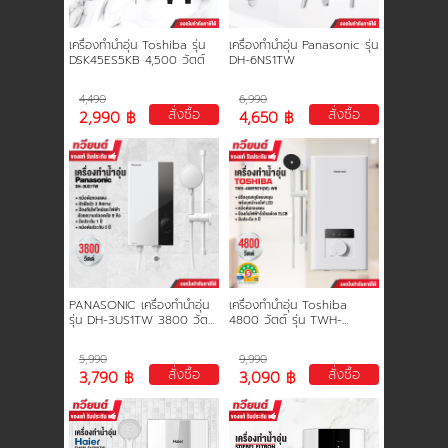
เครื่องทำน้ำอุ่น Toshiba รุ่น
เครื่องทำน้ำอุ่น Panasonic รุ่น
DSK45ES5KB 4,500 วัตต์
DH-6NS1TW
4,490
6,990
สั่งซื้อ
สั่งซื้อ
2,990 ฿
4,650 ฿
PANASONIC เครื่องทำน้ำอุ่น
เครื่องทำน้ำอุ่น Toshiba
รุ่น DH-3US1TW 3800 วัตต์
4800 วัตต์ รุ่น TWH-
หม้อต้มทองแดง ชุดสไลด์บาร์
48MFNTH(W)-WB สีขาว ถัง
และฝักบัว ประกัน 5 ปี
ทองแดงคุณภาพสูง ปรับ
5,990
9,990
อุณหภูมิแบบหมุน รับประกัน 5
สั่งซื้อ
สั่งซื้อ
3,790 ฿
3,090 ฿
ปี