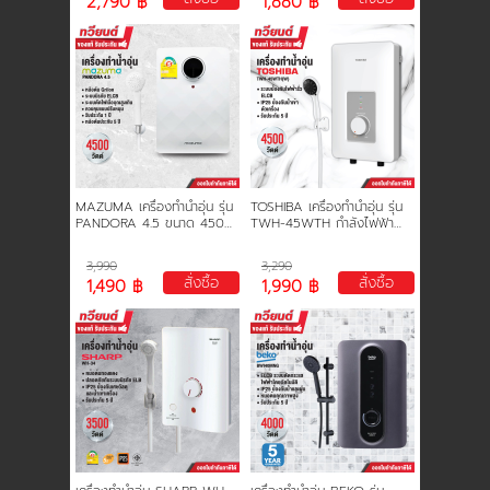
2,790 ฿
1,880 ฿
MAZUMA เครื่องทำน้ำอุ่น รุ่น
TOSHIBA เครื่องทำน้ำอุ่น รุ่น
PANDORA 4.5 ขนาด 4500
TWH-45WTH กำลังไฟฟ้า
วัตต์ หม้อต้ม Grilon ทนความ
4500 Watt
ร้อนสูง รับประกัน 5 ปี
3,990
3,290
สั่งซื้อ
สั่งซื้อ
1,490 ฿
1,990 ฿