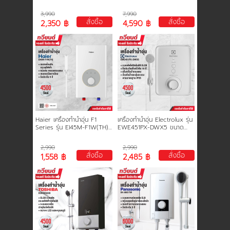
3500 วัตต์ หม้อต้ม ทองแดง
6,000 วัตต์ หม้อต้มทองแดง
นโยบายการใช้คุกกี้
รับประกัน 5 ปี
ประหยัดไฟเบอร์ 5 รับประกัน
3,990
7,990
5 ปี
สั่งซื้อ
สั่งซื้อ
2,350 ฿
4,590 ฿
ข้อกำหนดและเงื่อนไข
นโยบายความเป็นส่วนตัว
Haier เครื่องทำน้ำอุ่น F1
เครื่องทำน้ำอุ่น Electrolux รุ่น
Series รุ่น EI45M-F1W(TH)
EWE451PX-DWX5 ขนาด
ขนาด 4,500 วัตต์ ขดลวด
4,500 วัตต์ รับประกันหม้อต้ม
ทองแดงคู่ รับประกัน 5 ปี
5 ปี
2,990
2,990
สั่งซื้อ
สั่งซื้อ
1,558 ฿
2,485 ฿