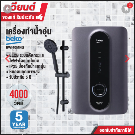
0
username
password
LOGIN
สมัครสมาชิค
ลืมรหัสผ่าน?
การซื้อของฉัน
🔥โปรโมชัน🔥
แคตตาล็อค