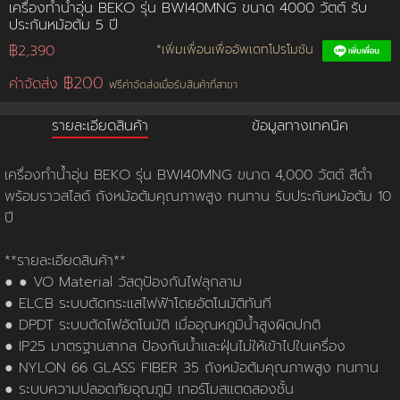
เครื่องทำน้ำอุ่น BEKO รุ่น BWI40MNG ขนาด 4000 วัตต์ รับ
ประกันหม้อต้ม 5 ปี
การชำระเงิน
฿2,390
*เพิ่มเพื่อนเพื่ออัพเดทโปรโมชัน
฿200
ค่าจัดส่ง
ฟรีค่าจัดส่งเมื่อรับสินค้าที่สาขา
ขั้นตอนการสั่งซื้อ
รายละเอียดสินค้า
ข้อมูลทางเทคนิค
คณะกรรมการบริหาร
การคืนเงินและคืนสินค้า
ทวียนต์ 53 สาขา
ผลงานของเรา
สมัครงาน