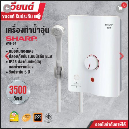
0
username
password
LOGIN
สมัครสมาชิค
ลืมรหัสผ่าน?
การซื้อของฉัน
🔥โปรโมชัน🔥
แคตตาล็อค