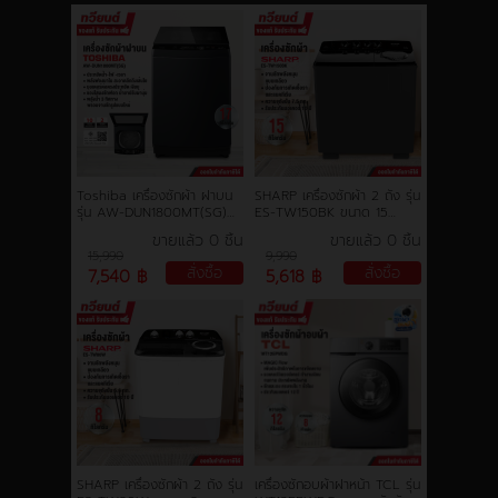
Toshiba เครื่องซักผ้า ฝาบน
SHARP เครื่องซักผ้า 2 ถัง รุ่น
รุ่น AW-DUN1800MT(SG)
ES-TW150BK ขนาด 15
ความจุ 17 กก. อินเวอร์ตอร์
กิโลกรัม รับประกันมอเตอร์ 10
ขายแล้ว 0 ชิ้น
ขายแล้ว 0 ชิ้น
ประหยัดไฟ รับประกัน 2 ปี
ปี
15,990
9,990
มอเตอร์ 10 ปี
สั่งซื้อ
สั่งซื้อ
7,540 ฿
5,618 ฿
SHARP เครื่องซักผ้า 2 ถัง รุ่น
เครื่องซักอบผ้าฝาหน้า TCL รุ่น