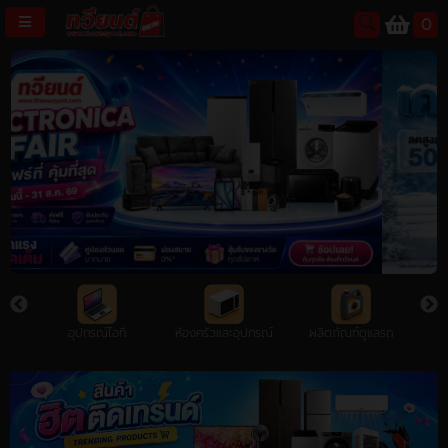
0
username
password
LOGIN
สมัครสมาชิค
ลืมรหัสผ่าน?
การซื้อของฉัน
ล็ต
อุปกรณ์ไอที
ห้องครัวและอุปกรณ์
ผลิตภัณฑ์ดูแลรถ
ร
🔥โปรโมชัน🔥
แคตตาล็อค