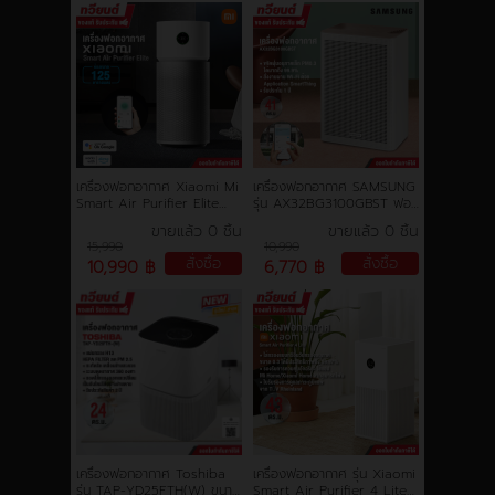
เครื่องฟอกอากาศ Xiaomi Mi
เครื่องฟอกอากาศ SAMSUNG
Smart Air Purifier Elite
รุ่น AX32BG3100GBST ฟอก
ขนาดห้องสูงสุด 125 ตร.ม.
อากาศในห้อง 41 ตร.ม.ควบคุม
ขายแล้ว 0 ชิ้น
ขายแล้ว 0 ชิ้น
การควบคุมด้วยเสียง เชื่อมต่อ
เครื่องฟอก ด้วยแอป
15,990
10,990
ผ่านแอป
SmartThing
สั่งซื้อ
สั่งซื้อ
10,990 ฿
6,770 ฿
เครื่องฟอกอากาศ Toshiba
เครื่องฟอกอากาศ รุ่น Xiaomi
รุ่น TAP-YD25FTH(W) ขนาด
Smart Air Purifier 4 Lite