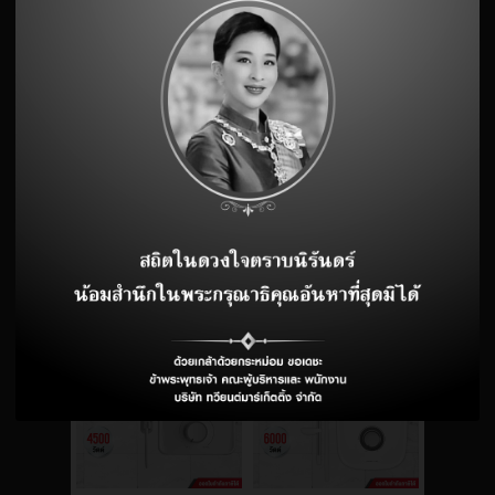
เครื่องทำน้ำอุ่น SHARP WH-
เครื่องทำน้ำอุ่น Sharp รุ่น
34 3500 วัตต์
WH-X HOT6 ขนาด 6,000
วัตต์ รับประกัน 5 ปี
ขายแล้ว 36 ชิ้น
ขายแล้ว 6 ชิ้น
3,080
4,450
สั่งซื้อ
สั่งซื้อ
1,690 ฿
3,520 ฿