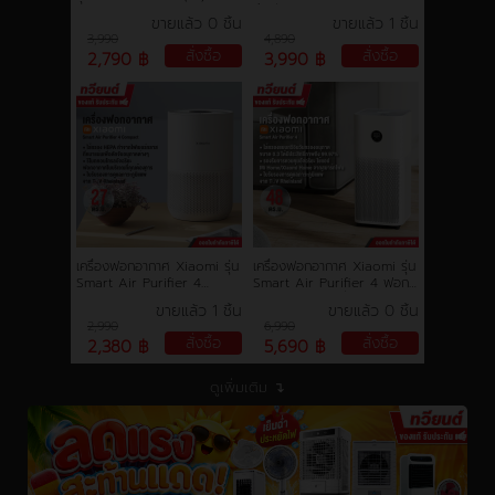
24 ตร.ม กรองฝุ่น HEPA ดัก
พื้นที่ครอบคลุมการทำงาน :
ขายแล้ว 0 ชิ้น
ขายแล้ว 1 ชิ้น
จับฝุ่น PM 2.5 ขนาด 22
25-43 ตร.ม. รับประกันสินค้า 1
3,990
4,890
วัตต์ รับประกัน 5 ปี
ปี
สั่งซื้อ
สั่งซื้อ
2,790 ฿
3,990 ฿
เครื่องฟอกอากาศ Xiaomi รุ่น
เครื่องฟอกอากาศ Xiaomi รุ่น
Smart Air Purifier 4
Smart Air Purifier 4 ฟอก
Compact ฟอกอากาศใน
อากาศในบริเวณที่คุณต้องการ
ขายแล้ว 1 ชิ้น
ขายแล้ว 0 ชิ้น
บริเวณที่คุณต้องการ 16-27
28-48 ตรม.
2,990
6,990
ตรม.
สั่งซื้อ
สั่งซื้อ
2,380 ฿
5,690 ฿
ดูเพิ่มเติม ↴