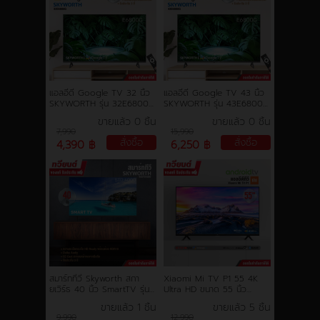
แอลอีดี Google TV 32 นิ้ว
แอลอีดี Google TV 43 นิ้ว
SKYWORTH รุ่น 32E6800G
SKYWORTH รุ่น 43E6800G
ความละเอียด HD ระบบปฏิบัติ
ความละเอียด 2K FHD ระบบ
ขายแล้ว 0 ชิ้น
ขายแล้ว 0 ชิ้น
การ Google TV การรับ
ปฏิบัติการ Google TV การ
7,990
15,990
ประกัน 3 ปี
รับประกัน 3 ปี
สั่งซื้อ
สั่งซื้อ
4,390 ฿
6,250 ฿
สมาร์ททีวี Skyworth สกา
Xiaomi Mi TV P1 55 4K
ยเวิร์ธ 40 นิ้ว SmartTV รุ่น
Ultra HD ขนาด 55 นิ้ว
40STD4000 คมชัด HD
รองรับ Netflix, Youtube,
ขายแล้ว 1 ชิ้น
ขายแล้ว 5 ชิ้น
Ready เชื่อมต่อมือถือ รองรับ
Google Assistant ประกัน
9,990
12,990