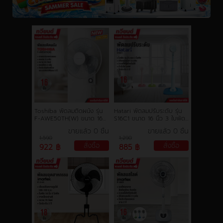
Toshiba พัดลมติดผนัง รุ่น
Hatari พัดลมปรับระดับ รุ่น
F-AWE50TH(W) ขนาด 16
S16C1 ขนาด 16 นิ้ว 3 ใบพัด
นิ้ว ปรับระดับแรงลมได้ถึง 3
ปรับแรงลม 3 ระดับ ระบบตัด
ขายแล้ว 0 ชิ้น
ขายแล้ว 0 ชิ้น
ระดับ รับประกันตัวเครื่องและ
ไฟอัตโนมัติ รับประกัน 3 ปี
1,590
1,290
มอเตอร์พัดลม 5 ปี
สั่งซื้อ
สั่งซื้อ
922 ฿
885 ฿