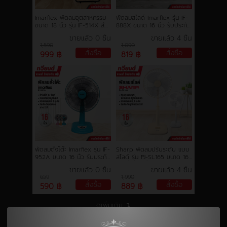
Imarflex พัดลมอุตสาหกรรม
พัดลมสไลด์ Imarflex รุ่น IF-
ขนาด 18 นิ้ว รุ่น IF-514X สีดำ
888X ขนาด 16 นิ้ว รับประกัน
ใบพัด 3 แฉก กระจายลมอย่าง
มอเตอร์ 2 ปี คละสี
ขายแล้ว 0 ชิ้น
ขายแล้ว 4 ชิ้น
ทั่วถึง รับประกันสินค้า 2 ปี
1,590
1,090
สั่งซื้อ
สั่งซื้อ
999 ฿
819 ฿
พัดลมตั้งโต๊ะ Imarflex รุ่น IF-
Sharp พัดลมปรับระดับ แบบ
952A ขนาด 16 นิ้ว รับประกัน
สไลด์ รุ่น PJ-SL165 ขนาด 16
มอเตอร์ 2 ปี
นิ้ว มั่นใจยิ่งขึ้นด้วยการรับ
ขายแล้ว 0 ชิ้น
ขายแล้ว 4 ชิ้น
ประกันทุกชิ้นส่วน 3 ปี
659
1,990
สั่งซื้อ
สั่งซื้อ
590 ฿
889 ฿
ดูเพิ่มเติม ↴