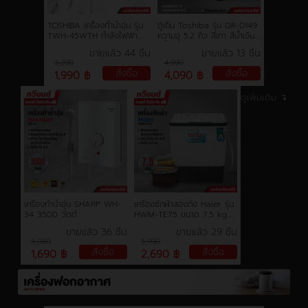
นโยบายการใช้คุกกี้
TOSHIBA เครื่องทำน้ำอุ่น รุ่น
ตู้เย็น Toshiba รุ่น GR-D149
TWH-45WTH กำลังไฟฟ้า
ความจุ 5.2 คิว สีเทา สีน้ำเงิน
4500 Watt
สีน้ำเงินเข้ม (รับประกัน 10 ปี)
ข้อกำหนดและเงื่อนไข
ขายแล้ว 44 ชิ้น
ขายแล้ว 13 ชิ้น
3,290
4,990
สั่งซื้อ
สั่งซื้อ
1,990 ฿
4,090 ฿
นโยบายความเป็นส่วนตัว
ดูเพิ่มเติม ↴
เครื่องทำน้ำอุ่น SHARP WH-
เครื่องซักผ้าสองถัง Haier รุ่น
34 3500 วัตต์
HWM-TE75 ขนาด 7.5 kg.
ประกันสินค้า 1 ปี มอเตอร์ 12
ขายแล้ว 36 ชิ้น
ขายแล้ว 29 ชิ้น
ปี
3,080
5,990
สั่งซื้อ
สั่งซื้อ
1,690 ฿
2,690 ฿