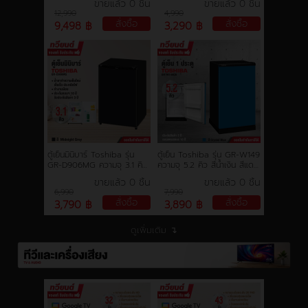
ขายแล้ว 0 ชิ้น
ขายแล้ว 0 ชิ้น
รับประกันคอมเพรสเซอร์ 10 ปี
ประกัน 10 ปี Midnight Grey
12,990
4,990
สั่งซื้อ
สั่งซื้อ
9,498 ฿
3,290 ฿
ตู้เย็นมินิบาร์ Toshiba รุ่น
ตู้เย็น Toshiba รุ่น GR-W149
GR-D906MG ความจุ 3.1 คิว
ความจุ 5.2 คิว สีน้ำเงิน สีแดง
สวยงาม ขนาดกะทัดรัด เหมาะ
และสีส้ม ดีไซน์ใหม่ (รับประกัน
ขายแล้ว 0 ชิ้น
ขายแล้ว 0 ชิ้น
กับห้องทุกสไตล์ รับประกัน
10 ปี)
6,990
7,990
สินค้า 3 ปี
สั่งซื้อ
สั่งซื้อ
3,790 ฿
3,890 ฿
ดูเพิ่มเติม ↴