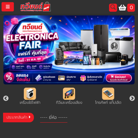
ประเภท
0
สินค้า
-
username
โซฟา
-
password
ที่นอน
LOGIN
สมัครสมาชิค
ลืมรหัสผ่าน?
การซื้อของฉัน
มงคล
เครื่องใช้ไฟฟ้า
ทีวีและเครื่องเสียง
โทรศัพท์ แท๊ปเล็ต
🔥โปรโมชัน🔥
ประเภทสินค้า
แคตตาล็อค