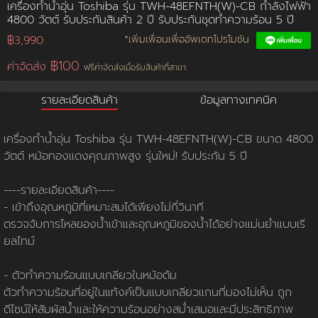
เครื่องทำน้ำอุ่น Toshiba รุ่น TWH-48EFNTH(W)-CB กำลังไฟฟ้า
4800 วัตต์ รับประกันสินค้า 2 ปี รับประกันชุดทำความร้อน 5 ปี
การชำระเงิน
฿3,990
*เพิ่มเพื่อนเพื่ออัพเดทโปรโมชัน
฿100
ค่าจัดส่ง
ฟรีค่าจัดส่งเมื่อรับสินค้าที่สาขา
ขั้นตอนการสั่งซื้อ
รายละเอียดสินค้า
ข้อมูลทางเทคนิค
คณะกรรมการบริหาร
การคืนเงินและคืนสินค้า
ทวียนต์ 53 สาขา
ผลงานของเรา
สมัครงาน