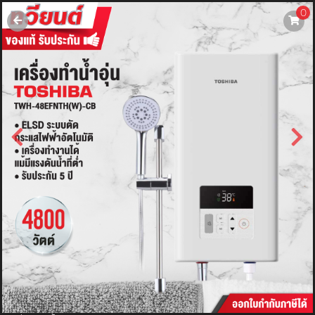
0
username
password
LOGIN
สมัครสมาชิค
ลืมรหัสผ่าน?
การซื้อของฉัน
🔥โปรโมชัน🔥
แคตตาล็อค