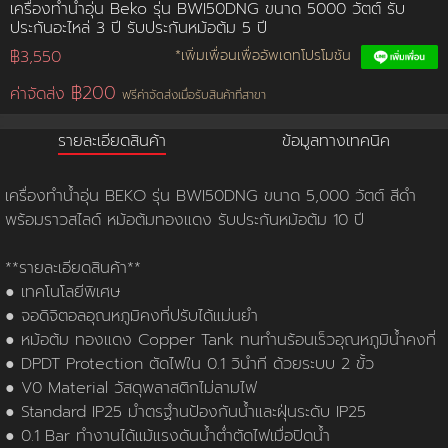
เครื่องทำน้ำอุ่น Beko รุ่น BWI50DNG ขนาด 5000 วัตต์ รับ
ประกันอะไหล่ 3 ปี รับประกันหม้อต้ม 5 ปี
การชำระเงิน
฿3,550
*เพิ่มเพื่อนเพื่ออัพเดทโปรโมชัน
฿200
ค่าจัดส่ง
ฟรีค่าจัดส่งเมื่อรับสินค้าที่สาขา
ขั้นตอนการสั่งซื้อ
รายละเอียดสินค้า
ข้อมูลทางเทคนิค
คณะกรรมการบริหาร
การคืนเงินและคืนสินค้า
ทวียนต์ 53 สาขา
ผลงานของเรา
สมัครงาน