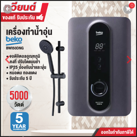
0
username
password
LOGIN
สมัครสมาชิค
ลืมรหัสผ่าน?
การซื้อของฉัน
🔥โปรโมชัน🔥
แคตตาล็อค