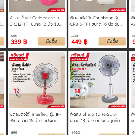
พัดลมตั้งโต๊ะ Caribbean รุ่น
พัดลมตั้งโต๊ะ Caribbean รุ่น
พั
บ
CRB12-TF1 ขนาด 12 นิ้ว รับ
CRB16-TF1 ขนาด 16 นิ้ว รับ
A
ประกันมอเตอร์ 1 ปี
ประกันมอเตอร์ 1 ปี
ใบ
699
890
1
สู
339 ฿
สั่งซื้อ
449 ฿
สั่งซื้อ
พัดลมตั้งโต๊ะ Imarflex รุ่น IF-
พัดลม Sharp รุ่น PJ-SL181
พั
966 ขนาด 16 นิ้ว รับประกัน
ขนาด 18 นิ้ว รับประกันทุกชิ้น
ขน
มอเตอร์ 3 ปี
ส่วน 3 ปี ปุ่มปรับความสูงขนาด
ระ
699
1,620
9
เลื่อนขึ้น-ลงได้อย่างสะดวกสบาย
ปี