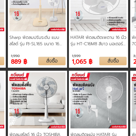
Sharp พัดลมปรับระดับ แบบ
HATARI พัดลมติดเพดาน 16 นิ้ว
พั
สไลด์ รุ่น PJ-SL165 ขนาด 16
รุ่น HT-C16M8 สีขาว มอเตอร์
70
โมง
นิ้ว มั่นใจยิ่งขึ้นด้วยการรับ
ประสิทธิภาพสูง รับประกัน 3 ปี
วั
1,990
1,599
3
ประกันทุกชิ้นส่วน 3 ปี
เค
889 ฿
สั่งซื้อ
1,065 ฿
สั่งซื้อ
พัดลมสไลด์ 16 นิ้ว TOSHIBA
พัดลมติดผนัง HATARI รุ่น
พั