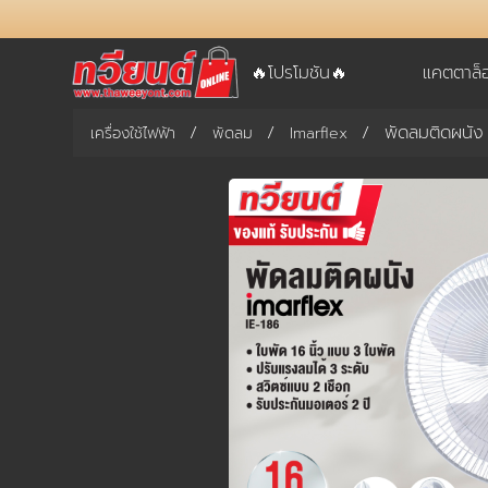
🔥โปรโมชัน🔥
แคตตาล็
พัดลมติดผนัง 
เครื่องใช้ไฟฟ้า
พัดลม
Imarflex