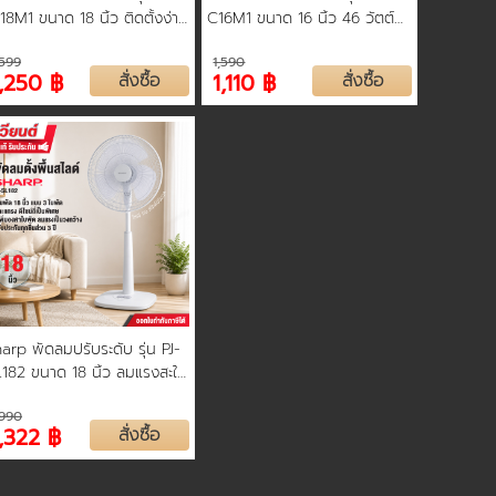
8M1 ขนาด 18 นิ้ว ติดตั้งง่าย
C16M1 ขนาด 16 นิ้ว 46 วัตต์
ทาน รับประกัน 3 ปี คละสี
สวิตช์แบบหมุนปรับ รับประกัน 3
,599
1,590
าว/ดำ
ปี
1,250 ฿
สั่งซื้อ
1,110 ฿
สั่งซื้อ
arp พัดลมปรับระดับ รุ่น PJ-
182 ขนาด 18 นิ้ว ลมแรงสะใจ
ทานมาตรฐานญี่ปุ่น รับ
,990
ะกันทุกชิ้นส่วน 3 ปี
1,322 ฿
สั่งซื้อ