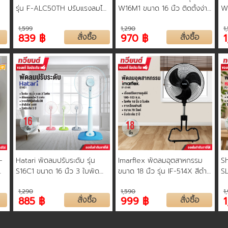
รุ่น F-ALC50TH ปรับแรงลมได้
W16M1 ขนาด 16 นิ้ว ติดตั้งง่าย
W1
ถึง 4 ระดับ รับประกันตัวเครื่อง
ทนทาน รับประกัน 3 ปี
ทน
1,599
1,290
1
้า
และมอเตอร์พัดลม 5 ปี
ข
839 ฿
สั่งซื้อ
970 ฿
สั่งซื้อ
-
Hatari พัดลมปรับระดับ รุ่น
Imarflex พัดลมอุตสาหกรรม
Sh
S16C1 ขนาด 16 นิ้ว 3 ใบพัด
ขนาด 18 นิ้ว รุ่น IF-514X สีดำ
SL
ปรับแรงลม 3 ระดับ ระบบตัดไฟ
ใบพัด 3 แฉก กระจายลมอย่าง
ทน
1,290
1,590
1
์
อัตโนมัติ รับประกัน 3 ปี
ทั่วถึง รับประกันสินค้า 2 ปี
ปร
885 ฿
สั่งซื้อ
999 ฿
สั่งซื้อ