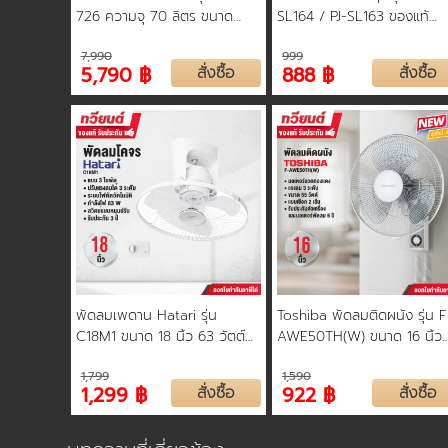
726 ความจุ 70 ลิตร ขนาด
SL164 / PJ-SL163 ของแท้
250 วัตต์ ลมเย็น ประหยัด มีล้อ
ใบพัดขนาด 16 นิ้ว แบบ 3
7,990
999
เคลื่อนย้ายง่าย รับประกัน 2 ปี
ใบพัด รับประกันคุณภาพ สินค
5,790 ฿
สั่งซื้อ
888 ฿
สั่งซื้อ
รับประกัน 3 ปี
พัดลมเพดาน Hatari รุ่น
Toshiba พัดลมติดผนัง รุ่น F
C18M1 ขนาด 18 นิ้ว 63 วัตต์
AWE50TH(W) ขนาด 16 นิ้ว
สวิตช์แบบหมุนปรับ รับประกัน 3
ปรับระดับแรงลมได้ถึง 3 ระดับ
1,799
1,590
ปี
รับประกันตัวเครื่องและมอเตอร
1,299 ฿
สั่งซื้อ
922 ฿
สั่งซื้อ
พัดลม 5 ปี