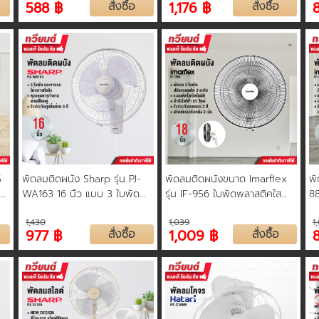
588 ฿
สั่งซื้อ
1,176 ฿
สั่งซื้อ
5
พัดลมติดผนัง Sharp รุ่น PJ-
พัดลมติดผนังขนาด Imarflex
พั
บบ
WA163 16 นิ้ว แบบ 3 ใบพัด
รุ่น IF-956 ใบพัดพลาสติคใส
88
ควบคุมด้วยเชือกคู่ กระจายลม
แบบ 2 เชือก รับประกันสินค้า 1
มอ
1,430
1,039
1
อย่างทั่วถึง รับประกันทุกชิ้นส่วน
ปี
977 ฿
สั่งซื้อ
1,009 ฿
สั่งซื้อ
3 ปี