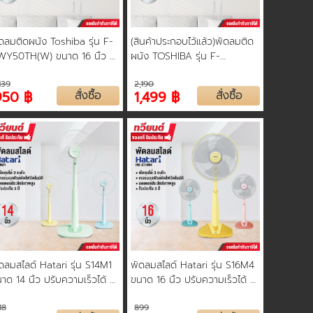
ดลมติดผนัง Toshiba รุ่น F-
(สินค้าประกอบไว้แล้ว)พัดลมติด
WY50TH(W) ขนาด 16 นิ้ว 5
ผนัง TOSHIBA รุ่น F-
พัด และ ปรับระดับแรงลมได้
AWY60TH(W) ขนาด 16 นิ้ว
,139
2,190
งสุด 3 ระดับ รับประกัน 3 ปี
รับประกันมอเตอร์ 3 ปี
950 ฿
สั่งซื้อ
1,499 ฿
สั่งซื้อ
ดลมสไลด์ Hatari รุ่น S14M1
พัดลมสไลด์ Hatari รุ่น S16M4
าด 14 นิ้ว ปรับความเร็วได้ 3
ขนาด 16 นิ้ว ปรับความเร็วได้ 3
ดับ 3 ใบพัด รับประกันสินค้า 3
ระดับ 3 ใบพัด รับประกันสินค้า 3
18
899
 คละสี
ปี