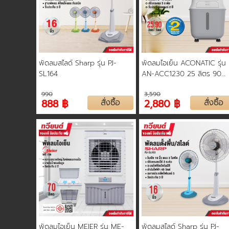
พัดลมสไลด์ Sharp รุ่น PJ-
พัดลมไอเย็น ACONATIC รุ่น
SL164
AN-ACC1230 25 ลิตร 90
วัตต์ ใช้งานได้ต่อเนื่อง 12 ชั่ว
990
3,590
รับประกัน 2 ปี
888 ฿
สั่งซื้อ
2,880 ฿
สั่งซื้อ
พัดลมไอเย็น MEIER รุ่น ME-
พัดลมสไลด์ Sharp รุ่น PJ-