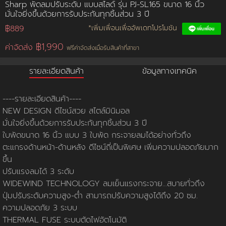
Sharp พัดลมปรับระดับ แบบสไลด์ รุ่น PJ-SL165 ขนาด 16 นิ้ว
มั่นใจยิ่งขึ้นด้วยการรับประกันทุกชิ้นส่วน 3 ปี
การชำระเงิน
฿889
*เพิ่มเพื่อนเพื่ออัพเดทโปรโมชัน
฿1,990
ค่าจัดส่ง
ฟรีค่าจัดส่งเมื่อรับสินค้าที่สาขา
ขั้นตอนการสั่งซื้อ
รายละเอียดสินค้า
ข้อมูลทางเทคนิค
คณะกรรมการบริหาร
การคืนเงินและคืนสินค้า
ทวียนต์ 53 สาขา
ผลงานของเรา
สมัครงาน