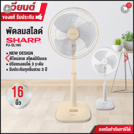
0
username
password
LOGIN
สมัครสมาชิค
ลืมรหัสผ่าน?
การซื้อของฉัน
🔥โปรโมชัน🔥
แคตตาล็อค