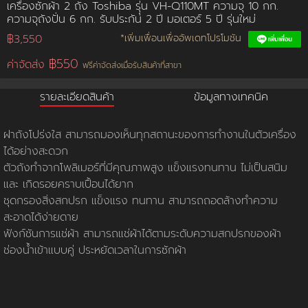
เครื่องซักผ้า 2 ถัง Toshiba รุุ่น VH-Q110MT ความจุ 10 กก.
ความจุถังปั่น 6 กก. รับประกัน 2 ปี มอเตอร์ 5 ปี รุ่นใหม่
การชำระเงิน
฿3,550
*เพิ่มเพื่อนเพื่ออัพเดทโปรโมชัน
฿550
ค่าจัดส่ง
ฟรีค่าจัดส่งเมื่อรับสินค้าที่สาขา
ขั้นตอนการสั่งซื้อ
รายละเอียดสินค้า
ข้อมูลทางเทคนิค
คณะกรรมการบริหาร
การคืนเงินและคืนสินค้า
ทวียนต์ 53 สาขา
ผลงานของเรา
สมัครงาน