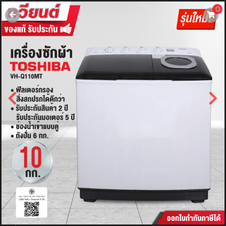
0
username
password
LOGIN
สมัครสมาชิค
ลืมรหัสผ่าน?
การซื้อของฉัน
🔥โปรโมชัน🔥
แคตตาล็อค