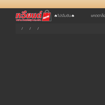
🔥โปรโมชัน🔥
แคตตาล็