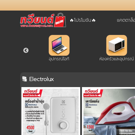
🔥โปรโมชัน🔥
แคตตาล็
username
password
LOGIN
์ แท๊ปเล็ต
อุปกรณ์ไอที
ห้องครัวและอุปกรณ์
สมัครสมาชิค
ลืมรหัสผ่าน?
🔠 Electrolux
การซื้อของฉัน
🔥โปรโมชัน🔥
แคตตาล็อค