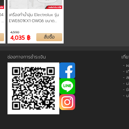
04
เครื่องทำน้ำอุ่น Electrolux รุ่น
น 2
EWE601KX1-DWG6 ขนาด
6000 วัตต์ รับประกันหม้อต้ม 5
4,590
ปี
4,035 ฿
สั่งซื้อ
ช่องทางการชำระเงิน
เกี่
- 
- เ
- ส
- น
- ข
- น