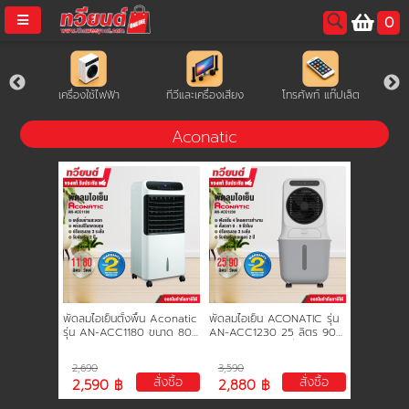
0
username
มงคล
เครื่องใช้ไฟฟ้า
ทีวีและเครื่องเสียง
โทรศัพท์ แท๊ปเล็ต
password
Aconatic
LOGIN
สมัครสมาชิค
ลืมรหัสผ่าน?
การซื้อของฉัน
พัดลมไอเย็นตั้งพื้น Aconatic
พัดลมไอเย็น ACONATIC รุ่น
🔥โปรโมชัน🔥
รุ่น AN-ACC1180 ขนาด 80
AN-ACC1230 25 ลิตร 90
วัตต์ ความจุ 11 ลิตร
วัตต์ ใช้งานได้ต่อเนื่อง 12
ชั่วโมง รับประกัน 2 ปี
2,690
3,590
สั่งซื้อ
สั่งซื้อ
2,590 ฿
2,880 ฿
แคตตาล็อค