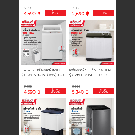
ขนาด 8 kg. ประกันสินค้า 2 ปี
kg. ประกันสินค้า 2 ปี มอเตอร์
นโยบายการใช้คุกกี้
มอเตอร์ 10 ปี
5 ปี
6,990
3,990
สั่งซื้อ
สั่งซื้อ
4,590 ฿
2,690 ฿
ข้อกำหนดและเงื่อนไข
นโยบายความเป็นส่วนตัว
Toshiba เครื่องซักผ้าฝาบน
เครื่องซักผ้า 2 ถัง TOSHIBA
รุ่น AW-M901BT(WW) ความ
รุ่น VH-L170MT ขนาด 16
จุ 8 กก. ดีไซน์ล้ำ ทันสมัย ฝา
kg. รับประกันสินค้า 2 ปี รับ
ปิดแบบกระจก ประกัน 2 ปี
ประกันมอเตอร์ 5 ปี
7,990
9,990
มอเตอร์ 10 ปี
สั่งซื้อ
สั่งซื้อ
4,590 ฿
5,340 ฿