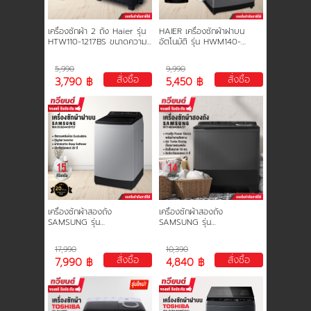
เครื่องซักผ้า 2 ถัง Haier รุ่น
HAIER เครื่องซักผ้าฝาบน
HTW110-1217BS ขนาดความจุ
อัตโนมัติ รุ่น HWM140-
11 KG. รับประกันสินค้านาน 12
B308S2 ความจุขนาดใหญ่ 14
ปี
กก. ประกันมอเตอร์ 12 ปี (ไม่มี
5,990
9,990
ช่องใส่น้ำยาซักผ้า)
สั่งซื้อ
สั่งซื้อ
3,790 ฿
5,450 ฿
เครื่องซักผ้าสองถัง
เครื่องซักผ้าสองถัง
SAMSUNG รุ่น
SAMSUNG รุ่น
WA15CG5441BYST ขนาด 15
WT14B5040BA/ST ขนาด
kg. ประกันสินค้า 1 ปี มอเตอร์
14 kg. ประกันสินค้า 1 ปี
17,990
10,390
20 ปี
มอเตอร์ 5 ปี
สั่งซื้อ
สั่งซื้อ
7,990 ฿
4,840 ฿