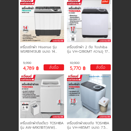
การชำระเงิน
ขั้นตอนการสั่งซื้อ
คณะกรรมการบริหาร
เครื่องซักผ้า Hisense รุ่น
เครื่องซักผ้า 2 ถัง Toshiba
WSRB1413UB ขนาด 14
รุุ่น VH-Q180MT ความจุ 17
กิโลกรัม
กก. ความจุถังปั่น 9 กก. รับ
ประกัน 2 ปี มอเตอร์ 5 ปี รุ่น
การคืนเงินและคืนสินค้า
5,990
10,900
ใหม่
สั่งซื้อ
สั่งซื้อ
4,789 ฿
5,770 ฿
ทวียนต์ 53 สาขา
ผลงานของเรา
สมัครงาน
เครื่องซักผ้าถังเดี่ยว TOSHIBA
เครื่องซักผ้าสองถัง TOSHIBA
รุ่น AW-M901BT(WW)
รุ่น VH-H85MT ขนาด 7.5