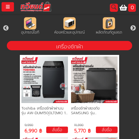
0
username
ล็ต
อุปกรณ์ไอที
ห้องครัวและอุปกรณ์
ผลิตภัณฑ์ดูแลรถ
ร
password
เครื่องซักผ้า
LOGIN
สมัครสมาชิค
ลืมรหัสผ่าน?
การซื้อของฉัน
Toshiba เครื่องซักผ้าฝาบน
เครื่องซักผ้าสองถัง
🔥โปรโมชัน🔥
รุ่น AW-DUM1500LT(MK) 14
SAMSUNG รุ่น
กิโลกรัม ประหยัดน้ำ ประหยัด
WT16B5240BA/ST ขนาด 16
ไฟ ทนทาน ทำงานเงียบ รับ
kg. ประกันสินค้า 1 ปี มอเตอร์
9,990
11,390
ประกันมอเตอร์ 10 ปี
5 ปี
สั่งซื้อ
สั่งซื้อ
6,990 ฿
5,770 ฿
แคตตาล็อค