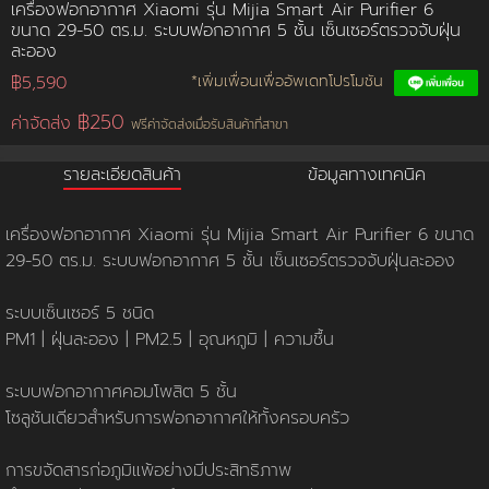
เครื่องฟอกอากาศ Xiaomi รุ่น Mijia Smart Air Purifier 6
ขนาด 29-50 ตร.ม. ระบบฟอกอากาศ 5 ชั้น เซ็นเซอร์ตรวจจับฝุ่น
การชำระเงิน
ละออง
฿5,590
*เพิ่มเพื่อนเพื่ออัพเดทโปรโมชัน
ขั้นตอนการสั่งซื้อ
฿250
ค่าจัดส่ง
ฟรีค่าจัดส่งเมื่อรับสินค้าที่สาขา
คณะกรรมการบริหาร
รายละเอียดสินค้า
ข้อมูลทางเทคนิค
การคืนเงินและคืนสินค้า
ทวียนต์ 53 สาขา
ผลงานของเรา
สมัครงาน