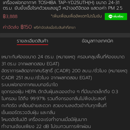
เครื่องฟอกอากาศ TOSHIBA TAP-YD25UTH(H) ขนาด 24-31
ตร.ม. ยับยั้งเชื้อโรคด้วยแสงยูวี หน้าจอดิจิตอล แสดงค่า PM 2.5
การชำระเงิน
฿3,888
*เพิ่มเพื่อนเพื่ออัพเดทโปรโมชัน
฿150
ค่าจัดส่ง
ฟรีค่าจัดส่งเมื่อรับสินค้าที่สาขา
ขั้นตอนการสั่งซื้อ
รายละเอียดสินค้า
ข้อมูลทางเทคนิค
คณะกรรมการบริหาร
การคืนเงินและคืนสินค้า
ทวียนต์ 53 สาขา
ผลงานของเรา
สมัครงาน