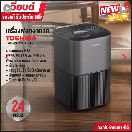
0
username
password
LOGIN
สมัครสมาชิค
ลืมรหัสผ่าน?
การซื้อของฉัน
🔥โปรโมชัน🔥
แคตตาล็อค