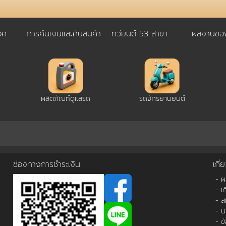
อค
การคืนเงินและคืนสินค้า
ทวียนต์ 53 สาขา
ผลงานของ
ผลิตภัณฑ์ดูแลรถ
รถจักรยานยนต์
ช่องทางการชำระเงิน
เกี่
- 
- เ
- ส
- น
- ข