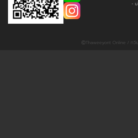
- น
ⒸThaweeyont Online / ทวียนต