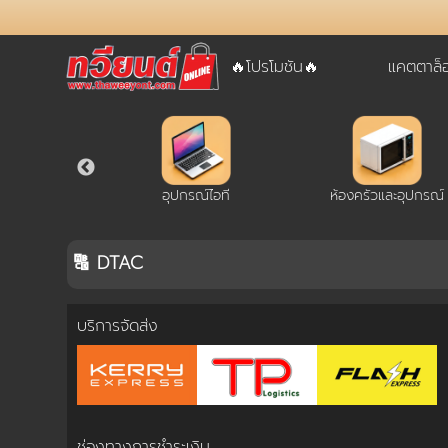
🔥โปรโมชัน🔥
แคตตาล็
username
password
LOGIN
์ แท๊ปเล็ต
อุปกรณ์ไอที
ห้องครัวและอุปกรณ์
สมัครสมาชิค
ลืมรหัสผ่าน?
🔠 DTAC
การซื้อของฉัน
บริการจัดส่ง
🔥โปรโมชัน🔥
แคตตาล็อค
ช่องทางการชำระเงิน